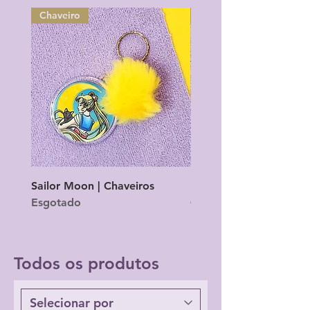
Chaveiro
Chaveiro
Sailor Moon | Chaveiros
Mitsui - Demon Slayer |
Esgotado
Chaveiros
Esgotado
Todos os produtos