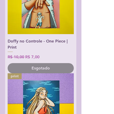
Doffy no Controle - One Piece |
Print
Preço normal
Preço promocional
R$ 10,00
R$ 7,00
Esgotado
print