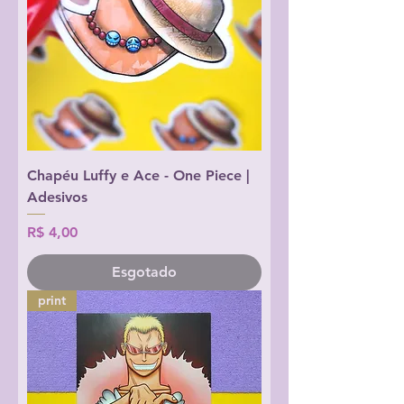
Chapéu Luffy e Ace - One Piece |
Adesivos
Preço
R$ 4,00
Esgotado
print