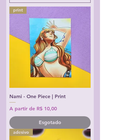
print
Nami - One Piece | Print
Preço promocional
A partir de
R$ 10,00
Esgotado
adesivo