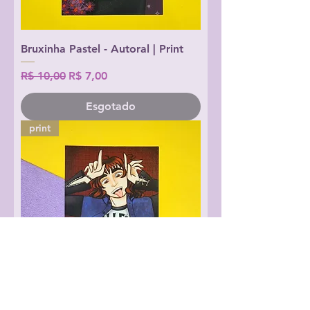
Bruxinha Pastel - Autoral | Print
Preço normal
Preço promocional
R$ 10,00
R$ 7,00
Esgotado
print