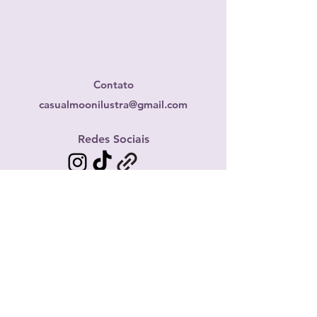
Contato
casualmoonilustra@gmail.com
Redes Sociais
Envio para todo o Brasil
Compre com segurança
s
eus dad
os sempre protegidos