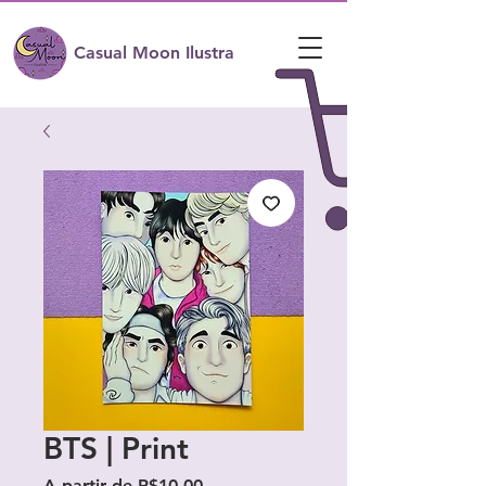
Casual Moon Ilustra
BTS | Print
Preço
A partir de
R$10,00