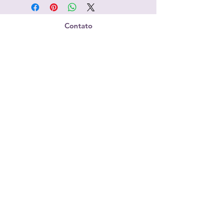
Contato
casualmoonilustra@gmail.com
Redes Sociais
Envio para todo o Brasil
Compre com segurança
s
eus dad
os sempre protegidos
©2023 por Casual Moon Ilustra.
Criado com Wix.com