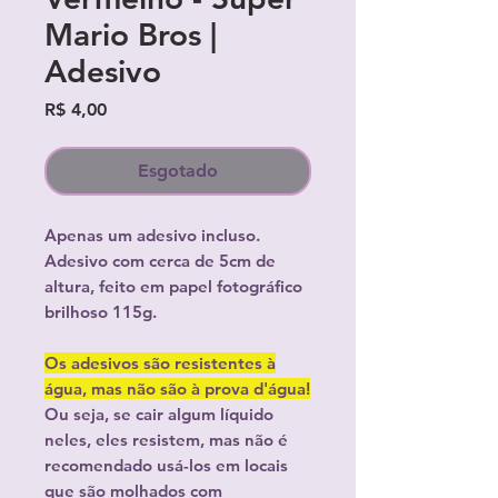
Mario Bros |
Adesivo
Preço
R$ 4,00
Esgotado
Apenas um adesivo incluso.
Adesivo com cerca de 5cm de
altura, feito em papel fotográfico
brilhoso 115g.
Os adesivos são resistentes à
água, mas não são à prova d'água!
Ou seja, se cair algum líquido
neles, eles resistem, mas não é
recomendado usá-los em locais
que são molhados com