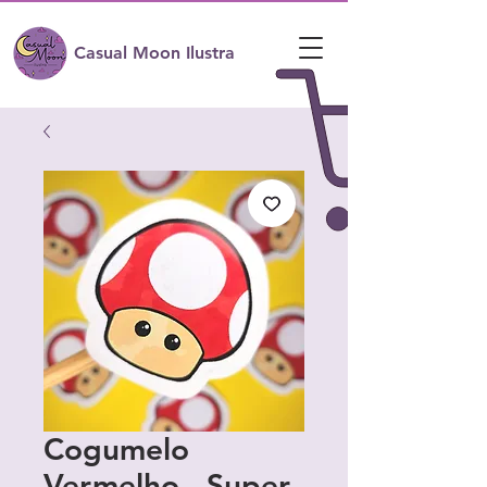
Casual Moon Ilustra
Cogumelo
Vermelho - Super