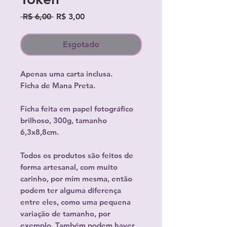
Preço
Preço
 R$ 6,00 
R$ 3,00
normal
promocional
Esgotado
Apenas uma carta inclusa.
Ficha de Mana Preta.
Ficha feita em papel fotográfico
brilhoso, 300g, tamanho
6,3x8,8cm.
Todos os produtos são feitos de
forma artesanal, com muito
carinho, por mim mesma, então
podem ter alguma diferença
entre eles, como uma pequena
variação de tamanho, por
exemplo. Também podem haver