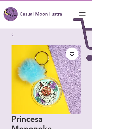
Casual Moon Ilustra
Princesa
Mononoke -